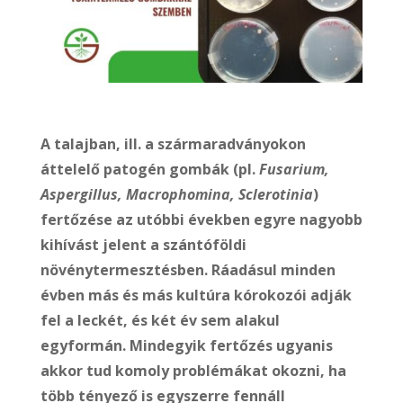
A talajban, ill. a szármaradványokon
áttelelő patogén gombák (pl.
Fusarium,
Aspergillus, Macrophomina, Sclerotinia
)
fertőzése az utóbbi években egyre nagyobb
kihívást jelent a szántóföldi
növénytermesztésben. Ráadásul minden
évben más és más kultúra kórokozói adják
fel a leckét, és két év sem alakul
egyformán. Mindegyik fertőzés ugyanis
akkor tud komoly problémákat okozni, ha
több tényező is egyszerre fennáll