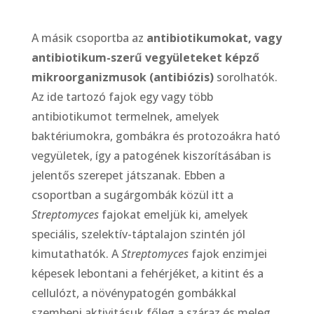
A másik csoportba az
antibiotikumokat, vagy
antibiotikum-szerű vegyületeket képző
mikroorganizmusok (antibiózis)
sorolhatók.
Az ide tartozó fajok egy vagy több
antibiotikumot termelnek, amelyek
baktériumokra, gombákra és protozoákra ható
vegyületek, így a patogének kiszorításában is
jelentős szerepet játszanak. Ebben a
csoportban a sugárgombák közül itt a
Streptomyces
fajokat emeljük ki, amelyek
speciális, szelektív-táptalajon szintén jól
kimutathatók. A
Streptomyces
fajok enzimjei
képesek lebontani a fehérjéket, a kitint és a
cellulózt, a növénypatogén gombákkal
szembeni aktivitásuk főleg a száraz és meleg