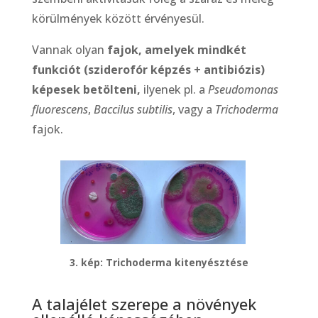
körülmények között érvényesül.
Vannak olyan
fajok, amelyek mindkét
funkciót (sziderofór képzés + antibiózis)
képesek betölteni,
ilyenek pl. a
Pseudomonas
fluorescens
,
Baccilus subtilis
, vagy a
Trichoderma
fajok.
3. kép: Trichoderma kitenyésztése
A talajélet szerepe a növények