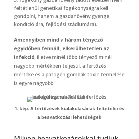
fogékony gazdanövény (adott esetben nem
feltétlenül genetikai fogékonyságra kell
gondolni, hanem a gazdanövény gyenge
kondíciójára, fejlődési stádiumára).
Amennyiben mind a három tényező
egyidőben fennáll, elkerülhetetlen az
infekció
, illetve minél több tényező minél
nagyobb mértékben teljesül, a fertőzés
mértéke és a patogén gombák toxin termelése
is egyre nagyobb.
1. kép: A fertőzések kialakulásának feltételei és
a beavatkozási lehetőségek
Milyen beavatkozásokkal tudjuk