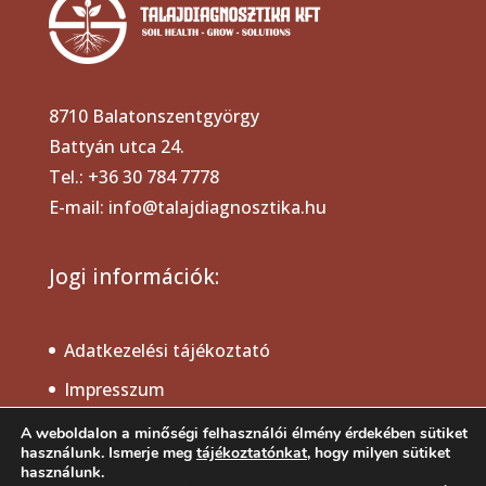
8710 Balatonszentgyörgy
Battyán utca 24.
Tel.: +36 30 784 7778
E-mail: info@talajdiagnosztika.hu
Jogi információk:
Adatkezelési tájékoztató
Impresszum
Cookie tájékoztató
A weboldalon a minőségi felhasználói élmény érdekében sütiket
használunk. Ismerje meg
tájékoztatónkat
, hogy milyen sütiket
használunk.