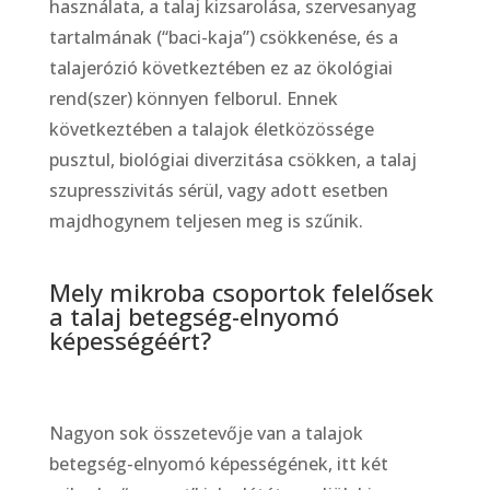
használata, a talaj kizsarolása, szervesanyag
tartalmának (“baci-kaja”) csökkenése, és a
talajerózió következtében ez az ökológiai
rend(szer) könnyen felborul. Ennek
következtében a talajok életközössége
pusztul, biológiai diverzitása csökken, a talaj
szupresszivitás sérül, vagy adott esetben
majdhogynem teljesen meg is szűnik.
Mely mikroba csoportok felelősek
a talaj betegség-elnyomó
képességéért?
Nagyon sok összetevője van a talajok
betegség-elnyomó képességének, itt két