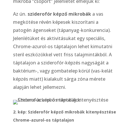
mikroba “csoport” jelenlétét emeljük ki:
Az ún.
sziderofór képző mikrobák
a vas
megkötése révén képesek kiszorítani a
patogén ágenseket (tápanyag-konkurencia).
Jelenlétüket és aktivitásukat egy speciális,
Chrome-azurol-os táptalajon lehet kimutatni
steril eszközökkel vett friss talajmintákból. A
táptalajon a sziderofór-képzés nagyságát a
baktérium-, vagy gombatelep körül (vas-kelát
képzés miatt) kialakult sárga zóna mérete
alapján lehet jellemezni.
2. kép: Sziderofór képző mikrobák kitenyésztése
Chrome-azurol-os táptalajon