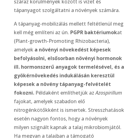
száraz körülmények között is vizet és
tápanyagot szolgáltatni a növények számára.
A tápanyag-mobilizálás mellett feltétlenül meg
kell még említeni az ún.
PGPR baktériumok
at
(Plant-growth-Promoting Rhizobacteria),
amelyek
a növényi növekedést képesek
befolyásolni, elsősorban növényi hormonok
ill. hormonszerű anyagok termelésével, és a
gyökérnövekedés indukálásán keresztül
képesek a növény tápanyag-felvételét
fokozni.
Példaként említhetjük az
Azospirillum
fajokat, amelyek szabadon elő
nitrogénkötőkként is ismertek. Stresszhatások
esetén nagyon fontos, hogy a növények
milyen szignált kapnak a talaj mikrobiomjától.
Ha megvan a talajban a támogató