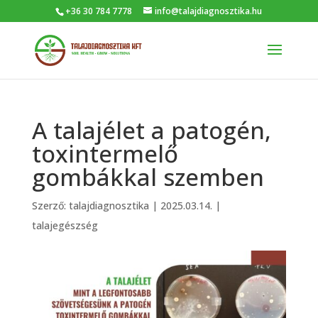
+36 30 784 7778
info@talajdiagnosztika.hu
A talajélet a patogén,
toxintermelő
gombákkal szemben
Szerző:
talajdiagnosztika
|
2025.03.14.
|
talajegészség