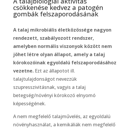
A talajbiológiai aktivitás
csökkenése kedvez a patogén
gombák felszaporodásának
A talaj mikrobiális életközössége nagyon
rendezett, szabályozott rendszer,
amelyben normális viszonyok között nem
jöhet létre olyan állapot, amely a talaj
kórokozóinak egyoldalú felszaporodásához
vezetne.
Ezt az állapotot ill.
talajtulajdonságot nevezzük
szupresszivitásnak, vagyis a talaj
betegség/növényi kórokozó elnyomó
képességének.
A nem megfelelő talajművelés, az egyoldalú
növényhasználat, a kemikáliák nem megfelelő