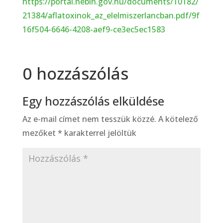
https://portal.nebih.gov.hu/documents/10182/
21384/aflatoxinok_az_elelmiszerlancban.pdf/9f
16f504-6646-4208-aef9-ce3ec5ec1583
0 hozzászólás
Egy hozzászólás elküldése
Az e-mail címet nem tesszük közzé.
A kötelező
mezőket
*
karakterrel jelöltük