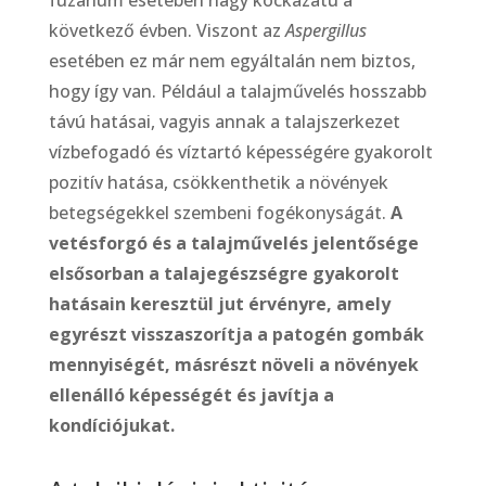
fuzárium esetében nagy kockázatú a
következő évben. Viszont az
Aspergillus
esetében ez már nem egyáltalán nem biztos,
hogy így van. Például a talajművelés hosszabb
távú hatásai, vagyis annak a talajszerkezet
vízbefogadó és víztartó képességére gyakorolt
pozitív hatása, csökkenthetik a növények
betegségekkel szembeni fogékonyságát.
A
vetésforgó és a talajművelés jelentősége
elsősorban a talajegészségre gyakorolt
hatásain keresztül jut érvényre, amely
egyrészt visszaszorítja a patogén gombák
mennyiségét, másrészt növeli a növények
ellenálló képességét és javítja a
kondíciójukat.